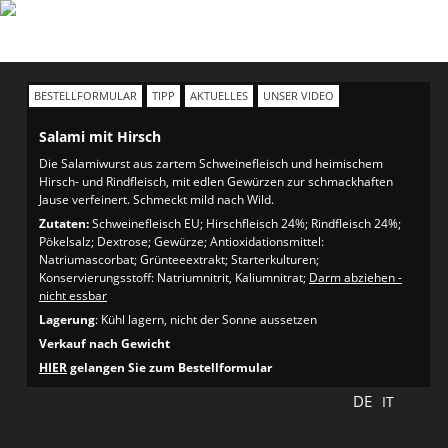
BESTELLFORMULAR
TIPP
AKTUELLES
UNSER VIDEO
Salami mit Hirsch
Die Salamiwurst aus zartem Schweinefleisch und heimischem
Hirsch- und Rindfleisch, mit edlen Gewürzen zur schmackhaften
Jause verfeinert. Schmeckt mild nach Wild.
Zutaten:
Schweinefleisch EU; Hirschfleisch 24%; Rindfleisch 24%;
Pökelsalz; Dextrose; Gewürze; Antioxidationsmittel:
Natriumascorbat; Grünteeextrakt; Starterkulturen;
Konservierungsstoff: Natriumnitrit, Kaliumnitrat;
Darm abziehen -
nicht essbar
Lagerung
: Kühl lagern, nicht der Sonne aussetzen
Verkauf nach Gewicht
HIER
gelangen Sie zum Bestellformular
DE
IT